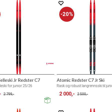
20%
elleski Jr Redster C7
Atomic Redster C7 Jr Ski
lleski for junior 25/26
Rask og robust langrennsski til jun
-
2 000,-
2 799,-
2 500,-