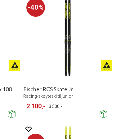
40%
x 100
Fischer RCS Skate Jr
Racing-skøyteski til junior
2 100,-
3 500,-