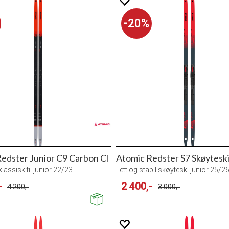
20%
edster Junior C9 Carbon Cl
Atomic Redster S7 Skøyteski
lassisk til junior 22/23
Lett og stabil skøyteski junior 25/2
-
2 400,-
4 200,-
3 000,-