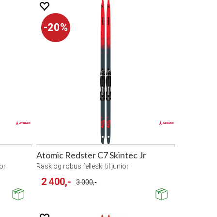
20%
Atomic Redster C7 Skintec Jr
ior
Rask og robus felleski til junior
2 400,-
3 000,-