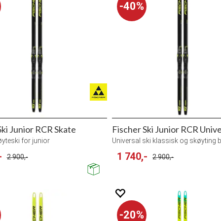
40%
Ski Junior RCR Skate
Fischer Ski Junior RCR Unive
øyteski for junior
Universal ski klassisk og skøyting 
-
1 740,-
2 900,-
2 900,-
20%