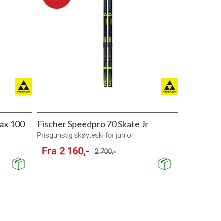
max 100
Fischer Speedpro 70 Skate Jr
Prisgunstig skøyteski for junior
Fra 2 160,-
2 700,-