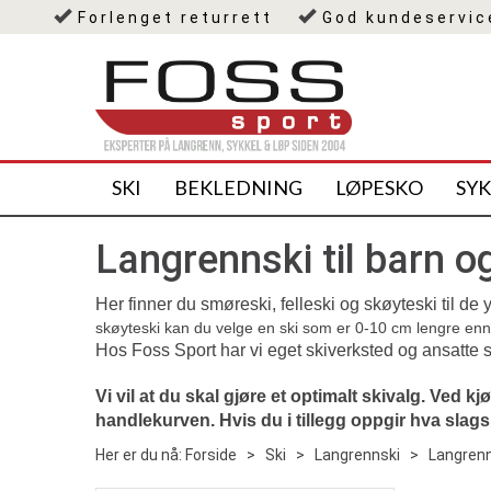
Forlenget returrett
God kundeservic
SKI
BEKLEDNING
LØPESKO
SY
Langrennski til barn og
Her finner du smøreski, felleski og skøyteski til de
skøyteski kan du velge en ski som er 0-10 cm lengre en
Hos Foss Sport har vi eget skiverksted og ansatte s
Vi vil at du skal gjøre et optimalt skivalg. Ved k
handlekurven. Hvis du i tillegg oppgir hva slags f
Her er du nå:
Forside
>
Ski
>
Langrennski
>
Langrenn