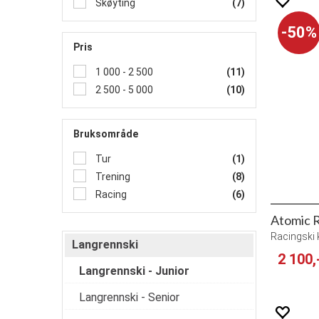
Skøyting
(7)
50%
Pris
1 000 - 2 500
(11)
2 500 - 5 000
(10)
Bruksområde
Tur
(1)
Trening
(8)
Racing
(6)
Atomic R
Racingski k
Langrennski
2 100,
Langrennski - Junior
Langrennski - Senior