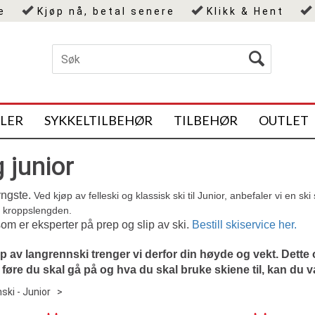
e
Kjøp nå, betal senere
Klikk & Hent
KLER
SYKKELTILBEHØR
TILBEHØR
OUTLET
 junior
 yngste.
Ved kjøp av felleski og klassisk ski til Junior, anbefaler vi en
n kroppslengden.
om er eksperter på prep og slip av ski.
Bestill skiservice her.
jøp av langrennski trenger vi derfor din høyde og vekt. Dette o
øre du skal gå på og hva du skal bruke skiene til, kan du være 
ski - Junior
>