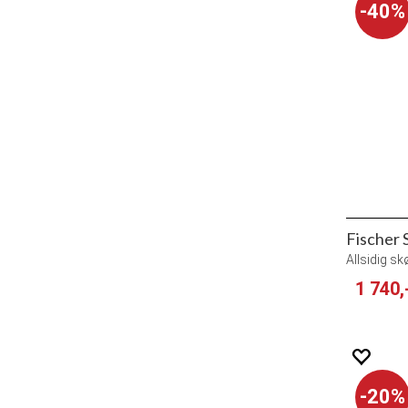
40%
Fischer 
Allsidig sk
1 740,
20%