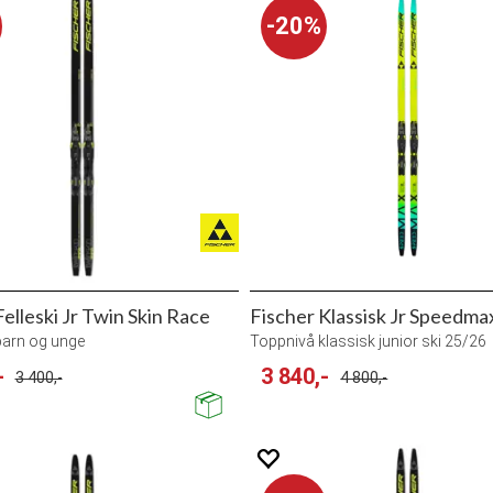
20%
Felleski Jr Twin Skin Race
Fischer Klassisk Jr Speedma
l barn og unge
Toppnivå klassisk junior ski 25/26
-
3 840,-
3 400,-
4 800,-