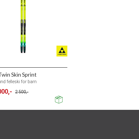
Twin Skin Sprint
und felleski for barn
000,-
2 500,-