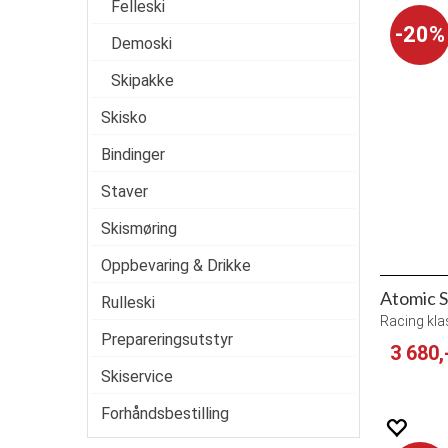
Felleski
20%
Demoski
Skipakke
Skisko
Bindinger
Staver
Skismøring
Oppbevaring & Drikke
Atomic S
Rulleski
Racing klas
Prepareringsutstyr
3 680,
Skiservice
Forhåndsbestilling