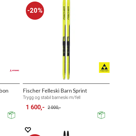
20%
rbon
Fischer Felleski Barn Sprint
Trygg og stabil barneski m/fell
1 600,-
2 000,-