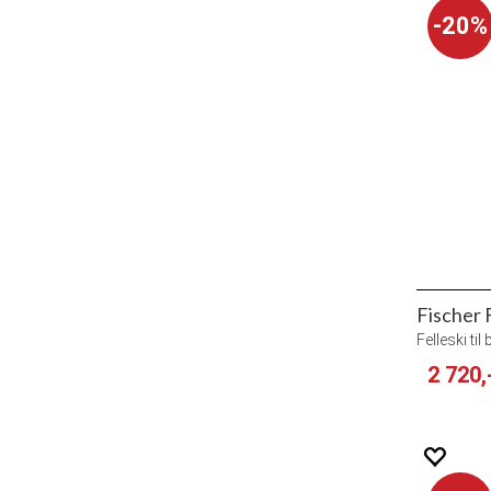
20%
Fischer 
Felleski ti
2 720,