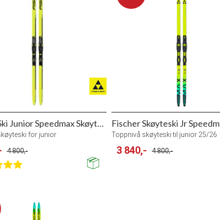
Fischer Ski Junior Speedmax Skøyteski
Fischer Skøyteski Jr Speed
køyteski for junior
Toppnivå skøyteski til junior 25/26
-
3 840,-
4 800,-
4 800,-