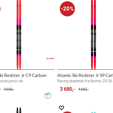
20%
ki Redster Jr C9 Carbon
Atomic Ski Redster Jr S9 Ca
sisk junior ski
Racing skøyteski fra Atomic 25/26
-
3 680,-
4 600,-
4 600,-