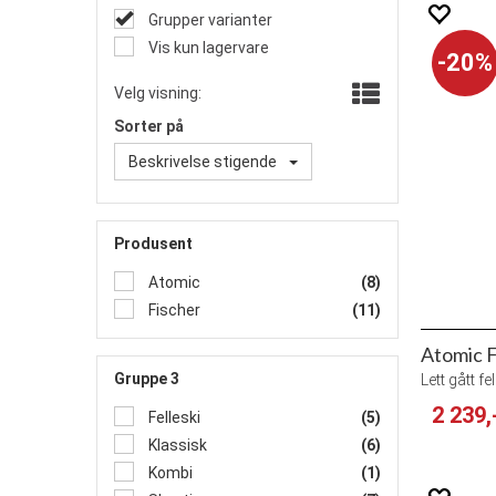
Grupper varianter
Vis kun lagervare
20%
Velg visning:
Sorter på
Beskrivelse stigende
Produsent
Atomic
(8)
Fischer
(11)
Atomic F
Gruppe 3
Lett gått fe
2 239,
Felleski
(5)
Klassisk
(6)
Kombi
(1)