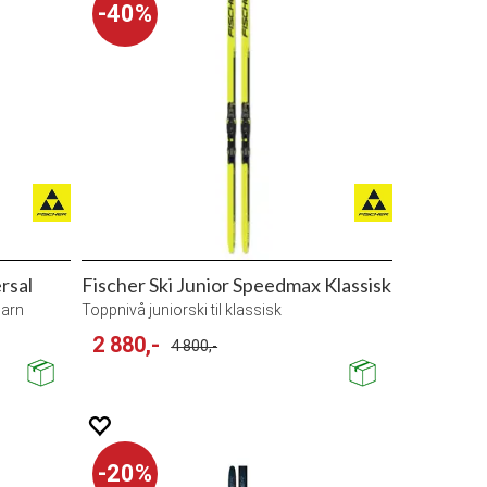
40%
rsal
Fischer Ski Junior Speedmax Klassisk
barn
Toppnivå juniorski til klassisk
2 880,-
4 800,-
20%