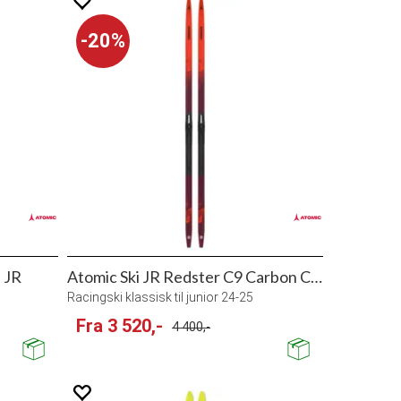
20%
 JR
Atomic Ski JR Redster C9 Carbon Classic
6
Racingski klassisk til junior 24-25
Fra 3 520,-
4 400,-