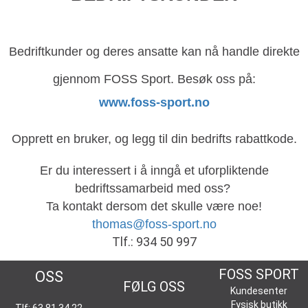
Bedriftkunder og deres ansatte kan nå handle direkte
gjennom FOSS Sport. Besøk oss på:
www.foss-sport.no
Opprett en bruker, og legg til din bedrifts rabattkode.
Er du interessert i å inngå et uforpliktende
bedriftssamarbeid med oss?
Ta kontakt dersom det skulle være noe!
thomas@foss-sport.no
Tlf.: 934 50 997
KONTAKT
FOSS SPORT
OSS
FØLG OSS
Kundesenter
Fysisk butikk
Tlf: 63 81 34 22