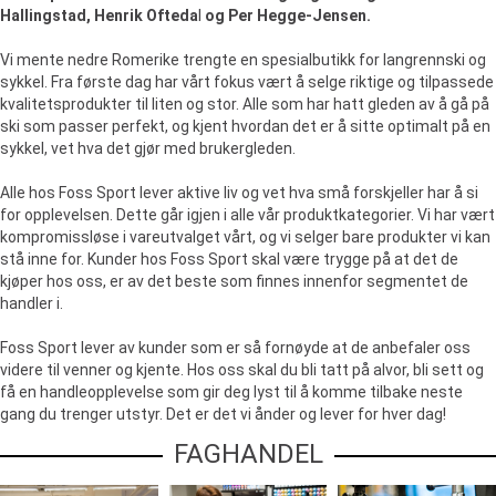
Hallingstad, Henrik Ofteda
l
og Per Hegge-Jensen.
Vi mente nedre Romerike trengte en spesialbutikk for langrennski og
sykkel. Fra første dag har vårt fokus vært å selge riktige og tilpassede
kvalitetsprodukter til liten og stor. Alle som har hatt gleden av å gå på
ski som passer perfekt, og kjent hvordan det er å sitte optimalt på en
sykkel, vet hva det gjør med brukergleden.
Alle hos Foss Sport lever aktive liv og vet hva små forskjeller har å si
for opplevelsen. Dette går igjen i alle vår produktkategorier. Vi har vært
kompromissløse i vareutvalget vårt, og vi selger bare produkter vi kan
stå inne for. Kunder hos Foss Sport skal være trygge på at det de
kjøper hos oss, er av det beste som finnes innenfor segmentet de
handler i.
Foss Sport lever av kunder som er så fornøyde at de anbefaler oss
videre til venner og kjente. Hos oss skal du bli tatt på alvor, bli sett og
få en handleopplevelse som gir deg lyst til å komme tilbake neste
gang du trenger utstyr. Det er det vi ånder og lever for hver dag!
FAGHANDEL