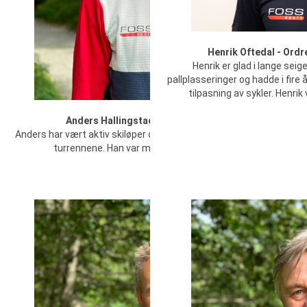
Henrik Oftedal - Ordr
Henrik er glad i lange sei
pallplasseringer og hadde i fire
tilpasning av sykler. Henri
Anders Hallingstad - Daglig leder & Butikksjef
Anders har vært aktiv skiløper og har flere topp ti plasseringer i de
turrennene. Han var med og startet Foss Sport i 2004.