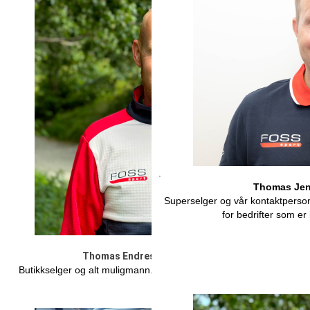
.
Thomas Jens
Superselger og vår kontaktperson
for bedrifter som er 
Thomas Endresen - Butikkmedarbeider
Butikkselger og alt muligmann. Supermosjonisten som trener og tr