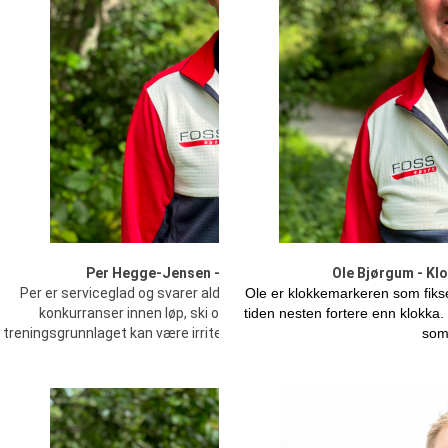
Per Hegge-Jensen - Sjefssmører & Altmuligmann
Ole Bjørgum - Kl
Per er serviceglad og svarer aldri nei om noe må fikses. Han stiller i 
Ole er klokkemarkeren som fikse
konkurranser innen løp, ski og sykkel. Per gjør det alltid bra selv
tiden nesten fortere enn klokka.
treningsgrunnlaget kan være irriterende tynt. Var med og startet Foss
som
2004.