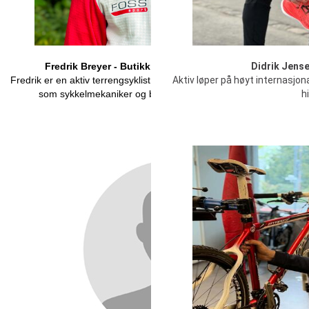
Fredrik Breyer - Butikkmedarbeider & Sykkelmekaniker
Didrik Jens
Fredrik er en aktiv terrengsyklist på høyt internasjonalt nivå. Fredrik
Aktiv løper på høyt internasjo
som sykkelmekaniker og butikkmedarbeider hos FOSS Sport.
h