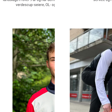
verdescup-seiere, OL- og VM-medaljer opp gjennom årene.