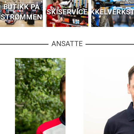
BUTIKK PÅ
SKISERVICE
SYKKELVERKS
STRØMMEN
ANSATTE