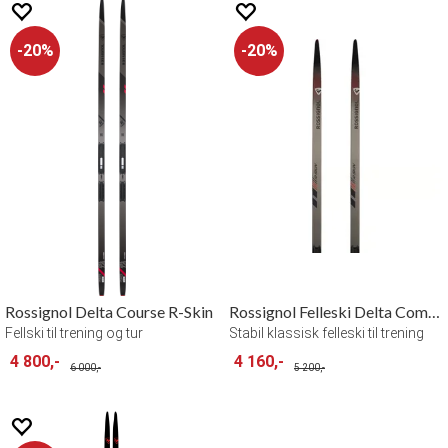
20%
20%
Rossignol Delta Course R-Skin
Rossignol Felleski Delta Comp R-Skin
Fellski til trening og tur
Stabil klassisk felleski til trening
4 800,-
4 160,-
6 000,-
5 200,-