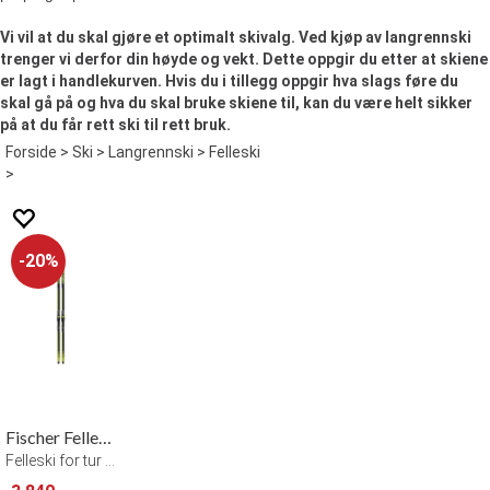
Vi vil at du skal gjøre et optimalt skivalg. Ved kjøp av langrennski
trenger vi derfor din høyde og vekt. Dette oppgir du etter at skiene
er lagt i handlekurven. Hvis du i tillegg oppgir hva slags føre du
skal gå på og hva du skal bruke skiene til, kan du være helt sikker
på at du får rett ski til rett bruk.
Forside
>
Ski
>
Langrennski
>
Felleski
>
20%
Fischer Felleski Twin Skin Pro
Felleski for tur og lett trening