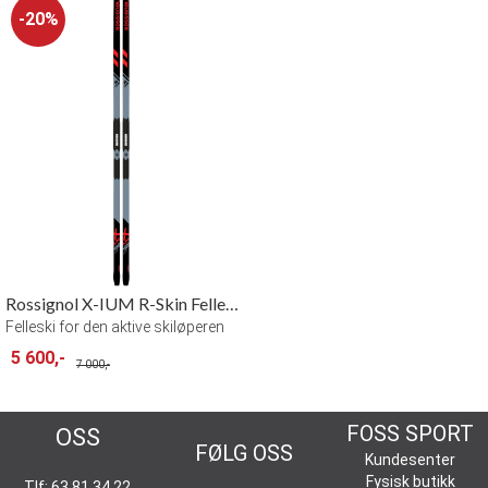
20%
Rossignol X-IUM R-Skin Felleski
Felleski for den aktive skiløperen
5 600,-
7 000,-
KONTAKT
FOSS SPORT
OSS
FØLG OSS
Kundesenter
Fysisk butikk
Tlf: 63 81 34 22