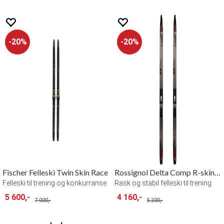
20%
20%
Fischer Felleski Twin Skin Race
Rossignol Delta Comp R-skin 191
Felleski til trening og konkurranse
Rask og stabil felleski til trening
5 600,-
4 160,-
7 000,-
5 200,-