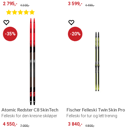
2 795,-
3 599,-
4 300,-
4 499,-
35%
20%
Atomic Redster C8 SkinTech
Fischer Felleski Twin Skin Pro
Felleski for den kresne skiløper
Felleski for tur og lett trening
4 550,-
3 840,-
7 000,-
4 800,-