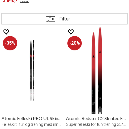
3 840,-
4 800,-
Filter
35%
20%
Atomic Felleski PRO UL SkinTech
Atomic Redster C2 Skintec Felleski
Felleski til tur og trening med innsving
Super felleski for tur/trening 25/26