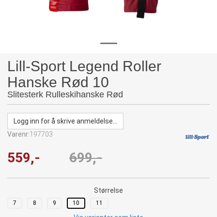
Lill-Sport Legend Roller
Hanske Rød 10
Slitesterk Rulleskihanske Rød
Logg inn for å skrive anmeldelse...
Varenr:
197703
559,-
699,-
Størrelse
7
8
9
10
11