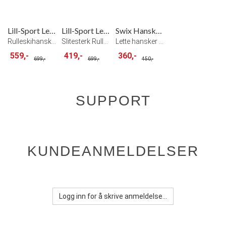
Lill-Sport Legend Roller Hanske Blå
Lill-Sport Legend Roller Hanske Rosa
Swix Hanske Vantage Light
Rulleskihanske Royal blue
Slitesterk Rulleskihanske Pink
Lette hansker for rulleski Black
559,-
419,-
360,-
699,-
699,-
450,-
SUPPORT
KUNDEANMELDELSER
Logg inn for å skrive anmeldelse...