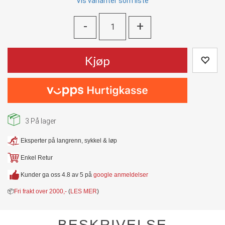
Vis varianter som liste
-
+
Kjøp
3
På lager
Eksperter på langrenn, sykkel & løp
Enkel Retur
Kunder ga oss 4.8 av 5 på
google anmeldelser
📦
Fri frakt over 2000,-
(
LES MER
)
BESKRIVELSE