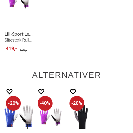
Lill-Sport Legend Roller Hanske Rosa
Slitesterk Rulleskihanske Pink
419,-
699,-
ALTERNATIVER
20%
40%
20%