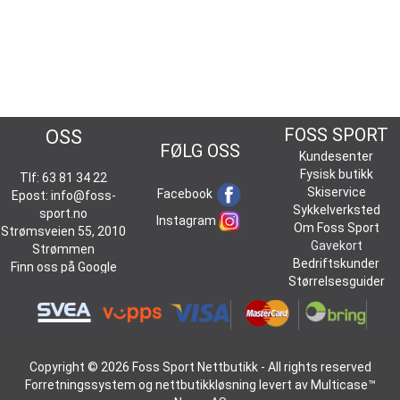
KONTAKT
FOSS SPORT
OSS
FØLG OSS
Kundesenter
Fysisk butikk
Tlf: 63 81 34 22
Skiservice
Facebook
Epost:
info@foss-
Sykkelverksted
sport.no
Instagram
Om Foss Sport
Strømsveien 55, 2010
Gavekort
Strømmen
Bedriftskunder
Finn oss på
Google
Størrelsesguider
Maps
Copyright © 2026 Foss Sport Nettbutikk - All rights reserved
Forretningssystem
og
nettbutikkløsning
levert av
Multicase™