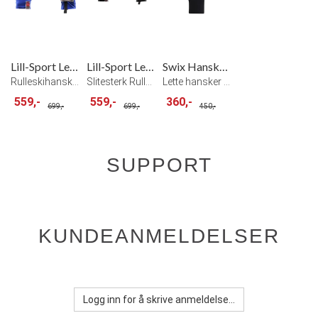
Lill-Sport Legend Roller Hanske Blå
Lill-Sport Legend Roller Hanske Sort
Swix Hanske Vantage Light
Rulleskihanske Royal blue
Slitesterk Rulleskihanske Sort
Lette hansker for rulleski Black
559,-
559,-
360,-
699,-
699,-
450,-
SUPPORT
KUNDEANMELDELSER
Logg inn for å skrive anmeldelse...