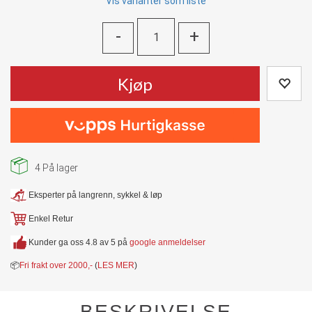
Vis varianter som liste
-
+
Kjøp
4
På lager
Eksperter på langrenn, sykkel & løp
Enkel Retur
Kunder ga oss 4.8 av 5 på
google anmeldelser
📦
Fri frakt over 2000,-
(
LES MER
)
BESKRIVELSE