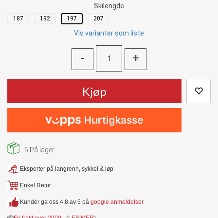
Skilengde
187
192
197
207
Vis varianter som liste
-
+
Kjøp
5
På lager
Eksperter på langrenn, sykkel & løp
Enkel Retur
Kunder ga oss 4.8 av 5 på
google anmeldelser
📦
Fri frakt over 2000,-
(
LES MER
)