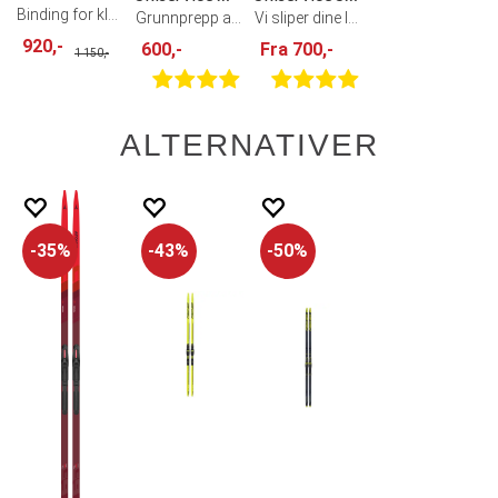
Binding for klassisk langrenn
Grunnprepp av langrennski
Vi sliper dine langrennski
920,-
600,-
Fra 700,-
1 150,-
ALTERNATIVER
35%
43%
50%