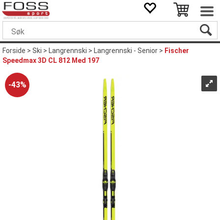
Forside
>
Ski
>
Langrennski
>
Langrennski - Senior
>
Fischer
Speedmax 3D CL 812 Med 197
43%