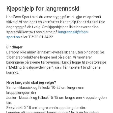
Kjøpshjelp for langrennsski
Hos Foss Sport skal du være trygg på at du gjør et optimalt
skivalg! Vi har laget en kortfattet kjøpshjelp for at du skal føle
deg trygg på ditt valg. Om kjøpshjelpen ikke besvarer dine
spørsmål kontakt oss gjerne på
langrennski@foss-
sport.no
eller Tlf: 63 81 34 22
Bindinger
Dersom ikke annet er nevnt leveres skiene uten bindinger. Se
tilbehørsproduktene lengre ned på siden. Vi monterer
bindingene på skiene før levering. Husk å legge til skostørrelse
i "Melding til salgsavdelingen", så vi får montert bindingene
korrekt.
Hvor lange ski skal jeg velge?
Senior - klassisk og felleski: 10-25 cm lengre enn
kroppslengden din.
Junior - klassisk og felleski: 5-15 cm lengre enn kroppslengden
din.
Skøyteski: 0-10 cm lengre enn kroppslengden din.
Lengden på langrennsski kommer an på bruk og ferdighet.