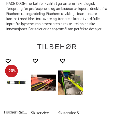
RACE CODE-merket for kvalitet garanterer teknologisk
forsprang for profesjonelle og ambisiøse skiløpere, direkte fra
Fischers racingavdeling: Fischers utviklingsteams nære
kontakt med idrettsutøvere og trenere sikrer at verdifulle
input fra løypene implementeres direkte i teknologiske
innovasjoner. For seier er et spørsmål om perfekte detaljer.
TILBEHØR
20%
Fischer Race Pro Classic IFP skibinding
Skiservice Grunnpreparering Langrennski
Skiservice Slip Av Langrennski