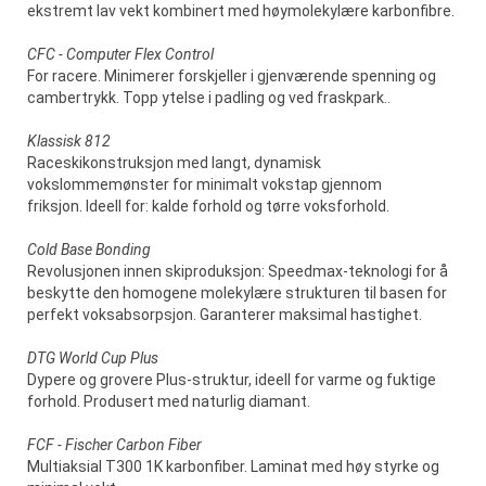
ekstremt lav vekt kombinert med høymolekylære karbonfibre.
CFC - Computer Flex Control
For racere. Minimerer forskjeller i gjenværende spenning og
cambertrykk. Topp ytelse i padling og ved fraskpark..
Klassisk 812
Raceskikonstruksjon med langt, dynamisk
vokslommemønster for minimalt vokstap gjennom
friksjon. Ideell for: kalde forhold og tørre voksforhold.
Cold Base Bonding
Revolusjonen innen skiproduksjon: Speedmax-teknologi for å
beskytte den homogene molekylære strukturen til basen for
perfekt voksabsorpsjon. Garanterer maksimal hastighet.
DTG World Cup Plus
Dypere og grovere Plus-struktur, ideell for varme og fuktige
forhold. Produsert med naturlig diamant.
FCF - Fischer Carbon Fiber
Multiaksial T300 1K karbonfiber. Laminat med høy styrke og