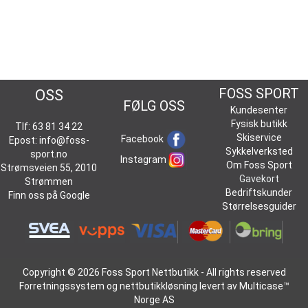
KONTAKT
FOSS SPORT
OSS
FØLG OSS
Kundesenter
Fysisk butikk
Tlf: 63 81 34 22
Skiservice
Facebook
Epost:
info@foss-
Sykkelverksted
sport.no
Instagram
Om Foss Sport
Strømsveien 55, 2010
Gavekort
Strømmen
Bedriftskunder
Finn oss på
Google
Størrelsesguider
Maps
Copyright © 2026 Foss Sport Nettbutikk - All rights reserved
Forretningssystem
og
nettbutikkløsning
levert av
Multicase™
Norge AS