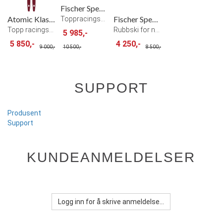
Fischer Speedmax 3D CL Plus 902 Klassisk
Atomic Klassisk Redster C9 Carbon Uni
Fischer Speedmax 3D Zero+ IFP Rubbski
Toppracingski for alle typer forhold
Topp racingski klassisk 24/25
Rubbski for nullføre konkurranse ski
5 985,-
5 850,-
4 250,-
9 000,-
10 500,-
8 500,-
SUPPORT
Produsent
Support
KUNDEANMELDELSER
Logg inn for å skrive anmeldelse...