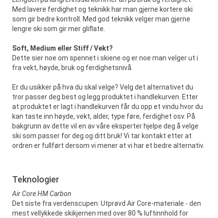
Med lavere ferdighet og teknikk har man gjerne kortere ski
som gir bedre kontroll. Med god teknikk velger man gjerne
lengre ski som gir mer gliflate.
Soft, Medium eller Stiff / Vekt?
Dette sier noe om spennet i skiene og er noe man velger ut i
fra vekt, høyde, bruk og ferdighetsnivå.
Er du usikker på hva du skal velge? Velg det alternativet du
tror passer deg best og legg produktet i handlekurven. Etter
at produktet er lagt i handlekurven får du opp et vindu hvor du
kan taste inn høyde, vekt, alder, type føre, ferdighet osv. På
bakgrunn av dette vil en av våre eksperter hjelpe deg å velge
ski som passer for deg og ditt bruk! Vi tar kontakt etter at
ordren er fullført dersom vi mener at vi har et bedre alternativ.
Teknologier
Air Core HM Carbon
Det siste fra verdenscupen: Utprøvd Air Core-materiale - den
mest vellykkede skikjernen med over 80 % luftinnhold for