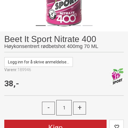
Beet It Sport Nitrate 400
Høykonsentrert rødbetshot 400mg 70 ML
Logg inn for å skrive anmeldelse...
Varenr:
189946
38,-
-
+
Kjøp