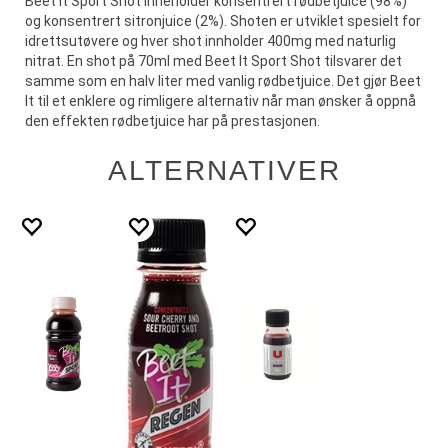
Beet It Sport Shot inneholder konsentrert rødbetjuice (98%)
og konsentrert sitronjuice (2%). Shoten er utviklet spesielt for
idrettsutøvere og hver shot innholder 400mg med naturlig
nitrat. En shot på 70ml med Beet It Sport Shot tilsvarer det
samme som en halv liter med vanlig rødbetjuice. Det gjør Beet
It til et enklere og rimligere alternativ når man ønsker å oppnå
den effekten rødbetjuice har på prestasjonen.
ALTERNATIVER