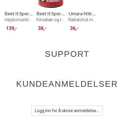
Beet It Sport Nitrate 3000 Konsentrat
Beet It Sport Nitrate Regen Cherry+
Umara Nitrate Rødbeteshot 60ml
Høykonsentrert naturlirødbetjuice 3000mg
Kirsebær og rødbet shot fra Beet It
Røbetshot med 500mg nitrat
139,-
38,-
36,-
SUPPORT
KUNDEANMELDELSER
Logg inn for å skrive anmeldelse...