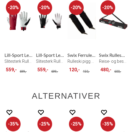
20%
20%
20%
20%
Lill-Sport Legend Roller Hanske Rød
Lill-Sport Legend Roller Hanske Sort
Swix Ferrule Roller 10 mm
Swix Rulleski bag
Slitesterk Rulleskihanske Rød
Slitesterk Rulleskihanske Sort
Rulleski pigg 10 mm
Reise- og beskyttelsesbag for rulleski
559,-
559,-
120,-
480,-
699,-
699,-
150,-
600,-
ALTERNATIVER
35%
25%
25%
35%