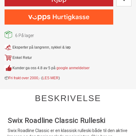
6
På lager
Eksperter på langrenn, sykkel & løp
Enkel Retur
Kunder ga oss 4.8 av 5 på
google anmeldelser
📦
Fri frakt over 2000,-
(
LES MER
)
BESKRIVELSE
Swix Roadline Classic Rulleski
Swix Roadline Classic er en klassisk rulleski både til den aktive