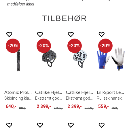
medfølger ikke!
TILBEHØR
20%
20%
20%
20%
Atomic Prolink Race Klassisk Binding
Catlike Hjelm Mixino EVO Mips
Catlike Hjelm Mixino EVO Mips
Lill-Sport Legend Roller Hanske Blå
Skibinding klassisk langrenn
Ekstremt godt ventilert hjelm, Grey
Ekstremt godt ventilert hjelm, White
Rulleskihanske Royal blue
640,-
2 399,-
2 399,-
559,-
800,-
2 999,-
2 999,-
699,-