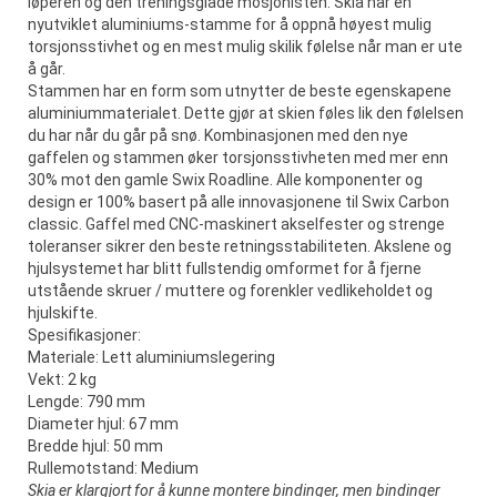
løperen og den treningsglade mosjonisten. Skia har en
nyutviklet aluminiums-stamme for å oppnå høyest mulig
torsjonsstivhet og en mest mulig skilik følelse når man er ute
å går.
Stammen har en form som utnytter de beste egenskapene
aluminiummaterialet. Dette gjør at skien føles lik den følelsen
du har når du går på snø. Kombinasjonen med den nye
gaffelen og stammen øker torsjonsstivheten med mer enn
30% mot den gamle Swix Roadline. Alle komponenter og
design er 100% basert på alle innovasjonene til Swix Carbon
classic. Gaffel med CNC-maskinert akselfester og strenge
toleranser sikrer den beste retningsstabiliteten. Akslene og
hjulsystemet har blitt fullstendig omformet for å fjerne
utstående skruer / muttere og forenkler vedlikeholdet og
hjulskifte.
Spesifikasjoner:
Materiale: Lett aluminiumslegering
Vekt: 2 kg
Lengde: 790 mm
Diameter hjul: 67 mm
Bredde hjul: 50 mm
Rullemotstand: Medium
Skia er klargjort for å kunne montere bindinger, men bindinger