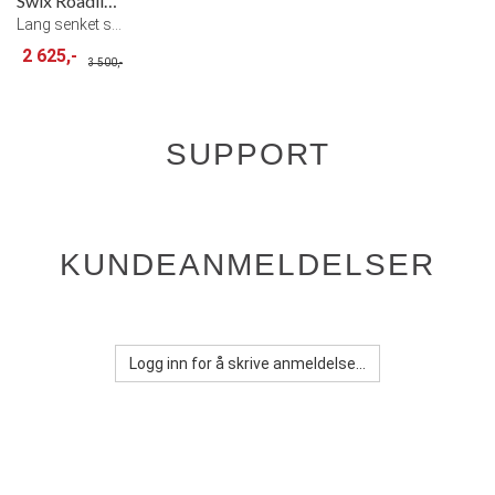
Swix Roadline Skate Rulleski
Lang senket stamme for god skifølelse
2 625,-
3 500,-
SUPPORT
KUNDEANMELDELSER
Logg inn for å skrive anmeldelse...