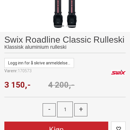
Swix Roadline Classic Rulleski
Klassisk aluminium rulleski
Logg inn for å skrive anmeldelse...
Varenr:
170573
3 150,-
4 200,-
-
+
Kjøp