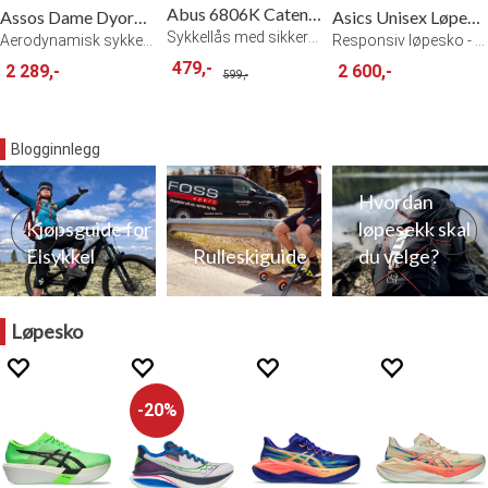
Abus 6806K Catena Kjettinglås 85 Black
Assos Dame Dyora R Bib Shorts S11
Asics Unisex Løpesko Superblast 3
Sykkellås med sikkerhetsnivå 6
Aerodynamisk sykkelshorts - EdGr
Responsiv løpesko - CB/LO
479,-
2 289,-
2 600,-
599,-
Blogginnlegg
Hvordan
Kjøpsguide for
løpesekk skal
Elsykkel
Rulleskiguide
du velge?
Løpesko
20%