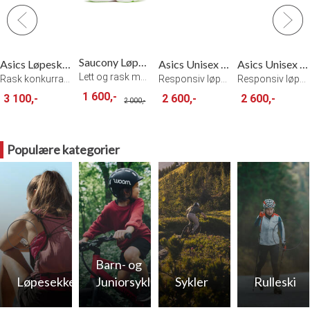
Saucony Løpesko M Endorphin Azura
Asics Løpesko Metaspeed Sky Tokyo
Asics Unisex Løpesko Superblast 3
Asics Unisex Løpesko Superblast 3
Lett og rask mengdetreningssko - W/N
Rask konkurransesko med god demping GG/B
Responsiv løpesko - CB/LO
Responsiv løpesko - S/SC
1 600,-
3 100,-
2 600,-
2 600,-
2 000,-
Populære kategorier
Barn- og
Løpesekker
Juniorsykler
Sykler
Rulleski