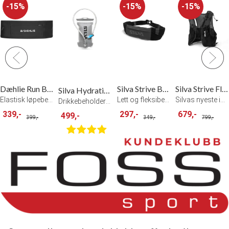
15%
15%
15%
Dæhlie Run Belt
Silva Strive Belt - Black
Silva Strive Fly Vest
Silva Hydration Reservoir 1 L
Elastisk løpebelte Obsidian
Lett og fleksibelt løpebelte
Silvas nyeste innovasjon innen løpevest
Drikkebeholder utviklet for Strive-serie
339,-
297,-
679,-
499,-
399,-
349,-
799,-