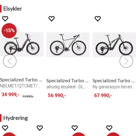
Elsykler
15%
Specialized Turbo Como 4.0
Specialized Turbo Creo 2
Specialized Turbo Levo 4 Alloy
NBLMET/QTCMET/MVEMET
allsidig elsykkel - DLMMET/METDKNVY
Ny generasjon terreng-elsykkel - SCM/DMG
34 999,-
56 990,-
67 990,-
40 990,-
Hydrering