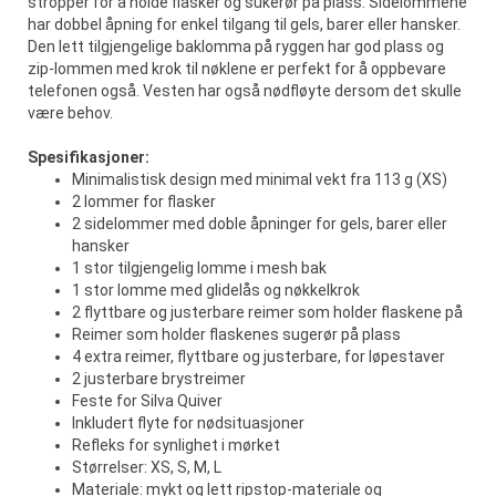
stropper for å holde flasker og sukerør på plass. Sidelommene
har dobbel åpning for enkel tilgang til gels, barer eller hansker.
Den lett tilgjengelige baklomma på ryggen har god plass og
zip-lommen med krok til nøklene er perfekt for å oppbevare
telefonen også. Vesten har også nødfløyte dersom det skulle
være behov.
Spesifikasjoner:
Minimalistisk design med minimal vekt fra 113 g (XS)
2 lommer for flasker
2 sidelommer med doble åpninger for gels, barer eller
hansker
1 stor tilgjengelig lomme i mesh bak
1 stor lomme med glidelås og nøkkelkrok
2 flyttbare og justerbare reimer som holder flaskene på
Reimer som holder flaskenes sugerør på plass
4 extra reimer, flyttbare og justerbare, for løpestaver
2 justerbare brystreimer
Feste for Silva Quiver
Inkludert flyte for nødsituasjoner
Refleks for synlighet i mørket
Størrelser: XS, S, M, L
Materiale: mykt og lett ripstop-materiale og