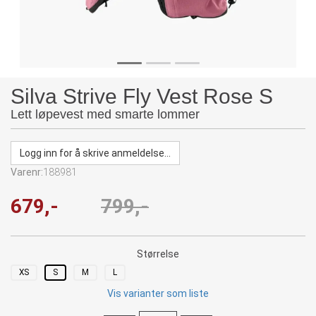
Silva Strive Fly Vest Rose S
Lett løpevest med smarte lommer
Logg inn for å skrive anmeldelse...
Varenr:
188981
679,-
799,-
Størrelse
XS
S
M
L
Vis varianter som liste