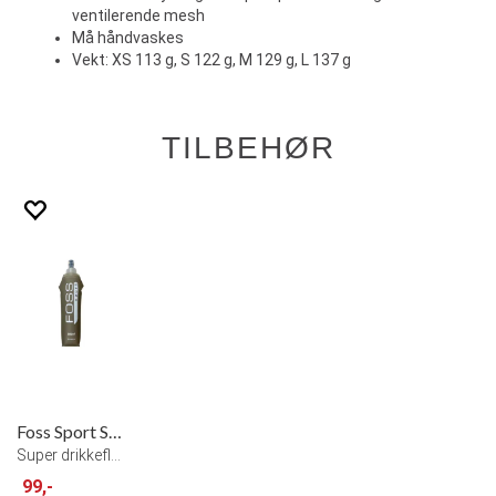
ventilerende mesh
Må håndvaskes
Vekt: XS 113 g, S 122 g, M 129 g, L 137 g
TILBEHØR
Foss Sport Soft Flask 500ml
Super drikkeflaske til løping og turbruk
99,-