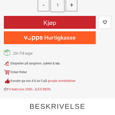
-
+
Kjøp
20+
På lager
Eksperter på langrenn, sykkel & løp
Enkel Retur
Kunder ga oss 4.8 av 5 på
google anmeldelser
📦
Fri frakt over 2000,-
(
LES MER
)
BESKRIVELSE