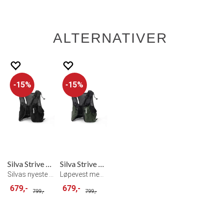
ALTERNATIVER
15%
15%
Silva Strive Fly Vest
Silva Strive Fly Vest Green
Silvas nyeste innovasjon innen løpevest
Løpevest med smarte lommer
679,-
679,-
799,-
799,-