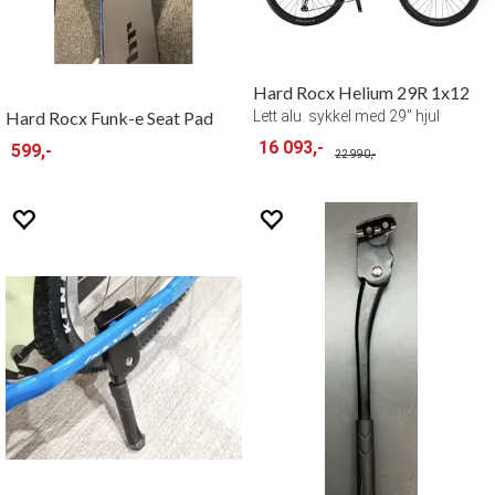
Hard Rocx Helium 29R 1x12
Hard Rocx Funk-e Seat Pad
Lett alu. sykkel med 29" hjul
16 093,-
599,-
22 990,-