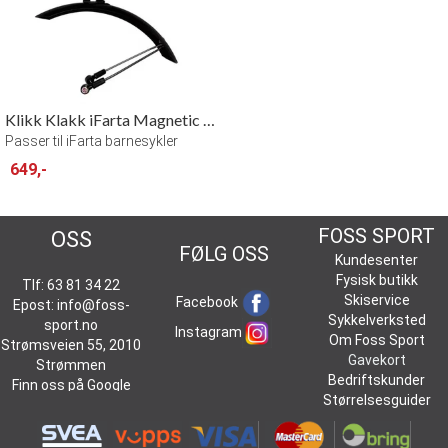
Klikk Klakk iFarta Magnetic Fenders 24"
Passer til iFarta barnesykler
649,-
KONTAKT
FOSS SPORT
OSS
FØLG OSS
Kundesenter
Fysisk butikk
Tlf: 63 81 34 22
Skiservice
Facebook
Epost:
info@foss-
Sykkelverksted
sport.no
Instagram
Om Foss Sport
Strømsveien 55, 2010
Gavekort
Strømmen
Bedriftskunder
Finn oss på
Google
Størrelsesguider
Maps