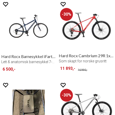
30%
Hard Rocx Cambrium 29R 1x12
Hard Rocx Barnesykkel iFarta 24"
Som skapt for norske grusritt
Lett & anatomisk barnesykkel 7-11 år - B
11 893,-
6 500,-
16 990,-
30%