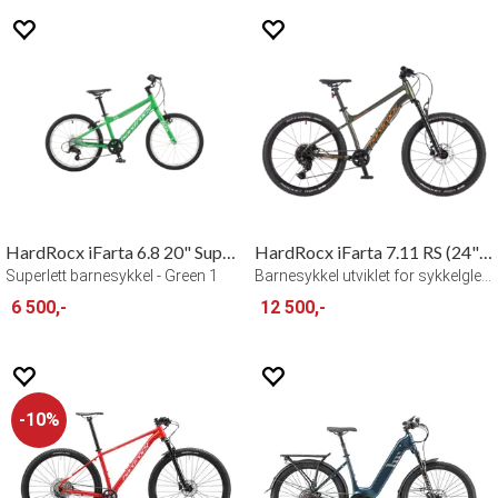
HardRocx iFarta 6.8 20" Superlight
HardRocx iFarta 7.11 RS (24") Air Fork
Superlett barnesykkel - Green 1
Barnesykkel utviklet for sykkelglede - g
6 500,-
12 500,-
10%