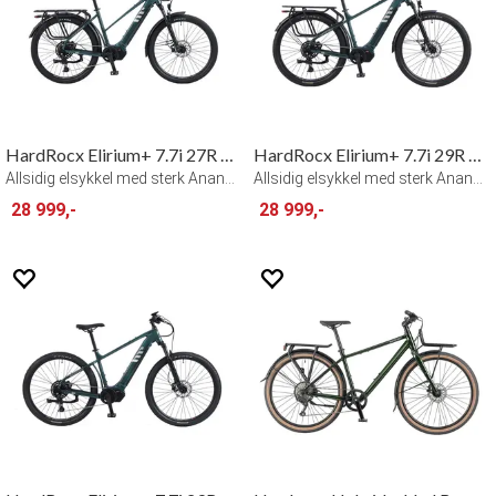
HardRocx Elirium+ 7.7i 27R MS
HardRocx Elirium+ 7.7i 29R Herre
Allsidig elsykkel med sterk Ananda-motor
Allsidig elsykkel med sterk Ananda-motor
28 999,-
28 999,-