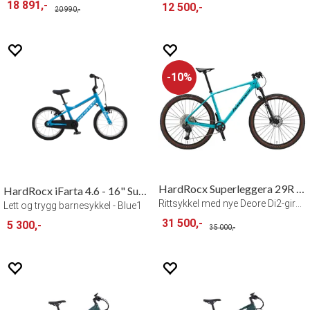
18 891,-
12 500,-
20 990,-
10%
HardRocx Superleggera 29R 1x12 L/19"
HardRocx iFarta 4.6 - 16" Superlight
Rittsykkel med nye Deore Di2-girsystemet
Lett og trygg barnesykkel - Blue1
31 500,-
5 300,-
35 000,-