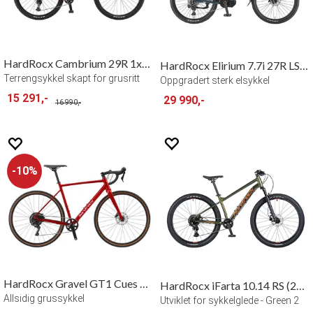
HardRocx Cambrium 29R 1x12 Deore
HardRocx Elirium 7.7i 27R LS Special
Terrengsykkel skapt for grusritt
Oppgradert sterk elsykkel
15 291,-
29 990,-
16 990,-
10%
HardRocx Gravel GT1 Cues 1x10
HardRocx iFarta 10.14 RS (26") Air Fork
Allsidig grussykkel
Utviklet for sykkelglede - Green 2