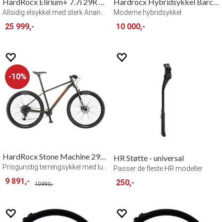
HardRocx Elirium+ 7.7i 29R Herre
Hardrocx Hybridsykkel Barcode 18.5 M/L
Allsidig elsykkel med sterk Ananda-motor
Moderne hybridsykkel
25 999,-
10 000,-
10%
HardRocx Stone Machine 29R Air
HR Støtte - universal
Prisgunstig terrengsykkel med luftdemper
Passer de fleste HR modeller
9 891,-
250,-
10 990,-