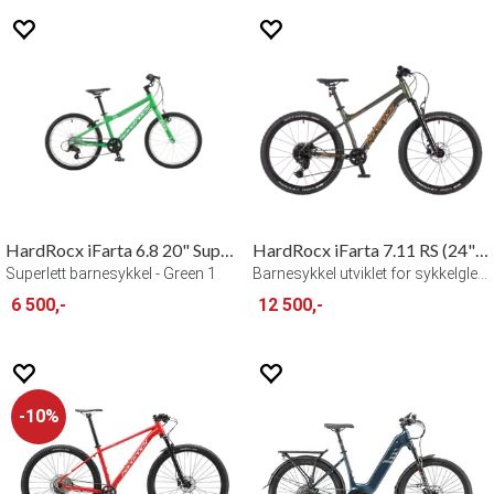
HardRocx iFarta 6.8 20" Superlight
HardRocx iFarta 7.11 RS (24") Air Fork
Superlett barnesykkel - Green 1
Barnesykkel utviklet for sykkelglede - g
6 500,-
12 500,-
10%