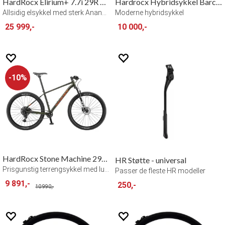
HardRocx Elirium+ 7.7i 29R Herre
Hardrocx Hybridsykkel Barcode 18.5 M/L
Allsidig elsykkel med sterk Ananda-motor
Moderne hybridsykkel
25 999,-
10 000,-
10%
HardRocx Stone Machine 29R Air
HR Støtte - universal
Prisgunstig terrengsykkel med luftdemper
Passer de fleste HR modeller
9 891,-
250,-
10 990,-