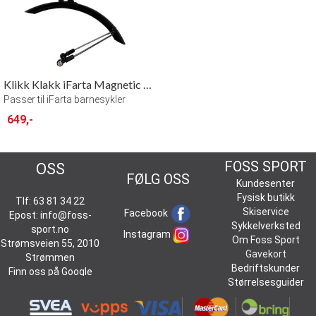
Klikk Klakk iFarta Magnetic Fenders 24"
Passer til iFarta barnesykler
649,-
KONTAKT
FOSS SPORT
OSS
FØLG OSS
Kundesenter
Fysisk butikk
Tlf: 63 81 34 22
Skiservice
Facebook
Epost:
info@foss-
Sykkelverksted
sport.no
Instagram
Om Foss Sport
Strømsveien 55, 2010
Gavekort
Strømmen
Bedriftskunder
Finn oss på
Google
Størrelsesguider
Maps