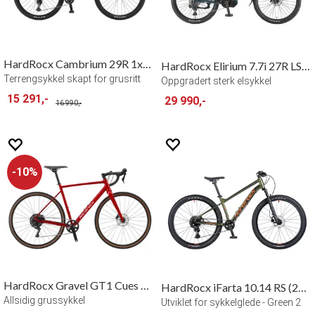
HardRocx Cambrium 29R 1x12 Deore
HardRocx Elirium 7.7i 27R LS Special
Terrengsykkel skapt for grusritt
Oppgradert sterk elsykkel
15 291,-
29 990,-
16 990,-
10%
HardRocx Gravel GT1 Cues 1x10
HardRocx iFarta 10.14 RS (26") Air Fork
Allsidig grussykkel
Utviklet for sykkelglede - Green 2