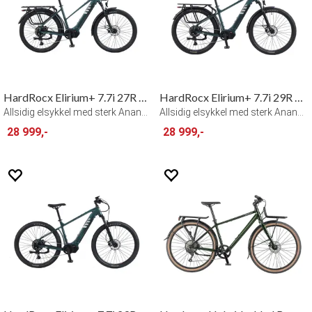
HardRocx Elirium+ 7.7i 27R MS
HardRocx Elirium+ 7.7i 29R Herre
Allsidig elsykkel med sterk Ananda-motor
Allsidig elsykkel med sterk Ananda-motor
28 999,-
28 999,-