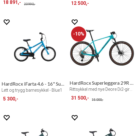
18 891,-
12 500,-
20 990,-
10%
HardRocx Superleggera 29R 1x12 L/19"
HardRocx iFarta 4.6 - 16" Superlight
Rittsykkel med nye Deore Di2-girsystemet
Lett og trygg barnesykkel - Blue1
31 500,-
5 300,-
35 000,-