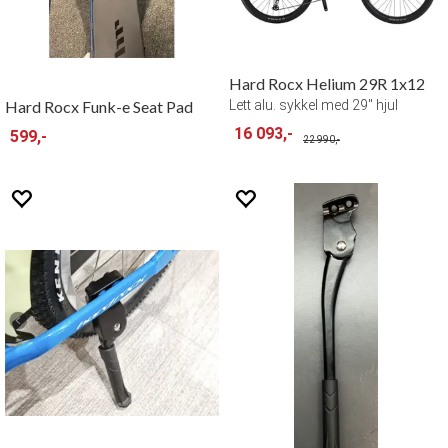
Hard Rocx Helium 29R 1x12
Hard Rocx Funk-e Seat Pad
Lett alu. sykkel med 29" hjul
16 093,-
599,-
22 990,-