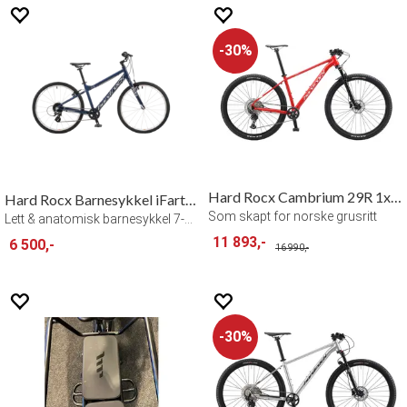
30%
Hard Rocx Cambrium 29R 1x12
Hard Rocx Barnesykkel iFarta 24"
Som skapt for norske grusritt
Lett & anatomisk barnesykkel 7-11 år - B
11 893,-
6 500,-
16 990,-
30%