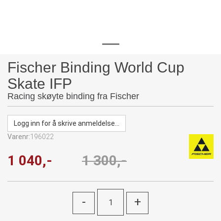
Fischer Binding World Cup
Skate IFP
Racing skøyte binding fra Fischer
Logg inn for å skrive anmeldelse...
Varenr:
196022
1 040,-
1 300,-
-
+