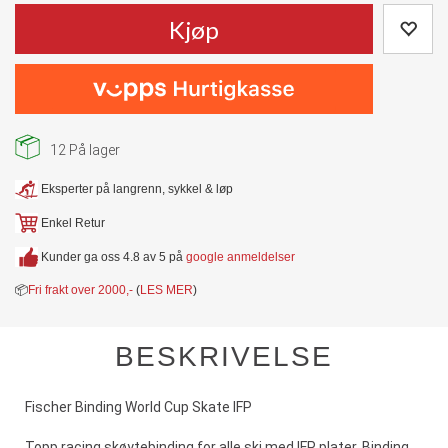
Kjøp
12
På lager
Eksperter på langrenn, sykkel & løp
Enkel Retur
Kunder ga oss 4.8 av 5 på
google anmeldelser
📦
Fri frakt over 2000,-
(
LES MER
)
BESKRIVELSE
Fischer Binding World Cup Skate IFP
Topp racing skøytebinding for alle ski med IFP plater. Binding