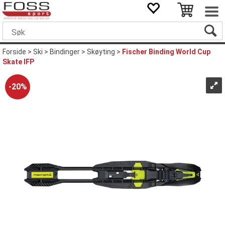
Forside
>
Ski
>
Bindinger
>
Skøyting
>
Fischer Binding World Cup
Skate IFP
20%