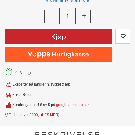
Vis varianter som liste
-
+
Kjøp
4
På lager
Eksperter på langrenn, sykkel & løp
Enkel Retur
Kunder ga oss 4.8 av 5 på
google anmeldelser
📦
Fri frakt over 2000,-
(
LES MER
)
BESKRIVELSE