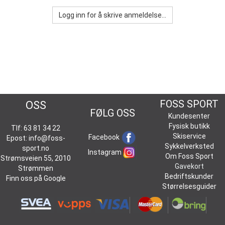
Logg inn for å skrive anmeldelse...
KONTAKT
FOSS SPORT
OSS
FØLG OSS
Kundesenter
Fysisk butikk
Tlf: 63 81 34 22
Skiservice
Facebook
Epost:
info@foss-
Sykkelverksted
sport.no
Instagram
Om Foss Sport
Strømsveien 55, 2010
Gavekort
Strømmen
Bedriftskunder
Finn oss på
Google
Størrelsesguider
Maps