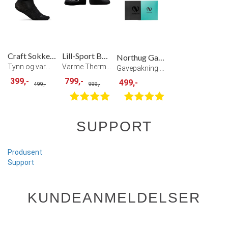
Craft Sokker Core Wool Liner 2 Pack
Lill-Sport Boot Cover Thermo Skotrekk
Northug Gavepakke Mosvikekspressen 4pk
Tynn og varm ullsokk til langrenn Black
Varme Thermo skiskotrekk Sorte
Gavepakning med 4 par sokker Night Blue
399,-
799,-
499,-
499,-
999,-
SUPPORT
Produsent
Support
KUNDEANMELDELSER